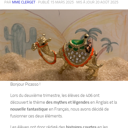
PAR
MME CLERGET
· PUBLIÉ
15 MARS 2025
· MIS À JOUR
20 AOÛT 2025
Bonjour Picasso !
Lors du deuxième trimestre, les élèves de 406 ont
découvert le thème
des mythes et légendes
en Anglais et la
nouvelle fantastique
en Français, nous avons décidé de
fusionner ces deux éléments.
Les élèves ont donc rédigé des
histoires courtes
en les