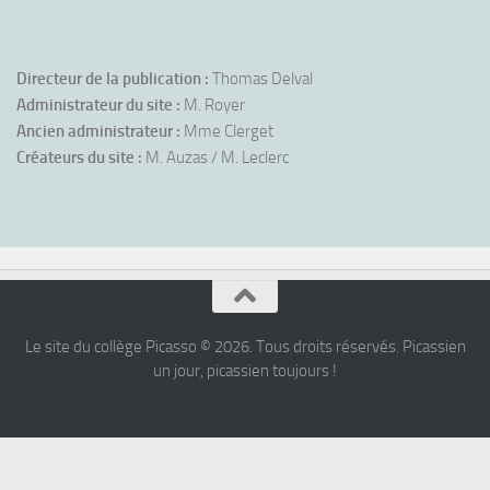
Directeur de la publication :
Thomas Delval
Administrateur du site :
M. Royer
Ancien administrateur :
Mme Clerget
Créateurs du site :
M. Auzas / M. Leclerc
Le site du collège Picasso © 2026. Tous droits réservés. Picassien
un jour, picassien toujours !