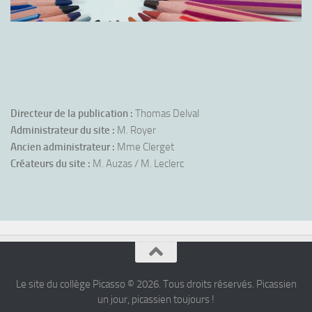
Directeur de la publication :
Thomas Delval
Administrateur du site :
M. Royer
Ancien administrateur :
Mme Clerget
Créateurs du site :
M. Auzas / M. Leclerc
Le site du collège Picasso © 2026. Tous droits réservés. Picassien
un jour, picassien toujours !