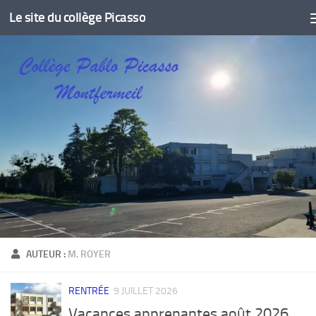
Le site du collège Picasso
Skip to content
AUTEUR :
M. ROYER
RENTRÉE
9 JUILLET 2026
Vacances apprenantes août 2026