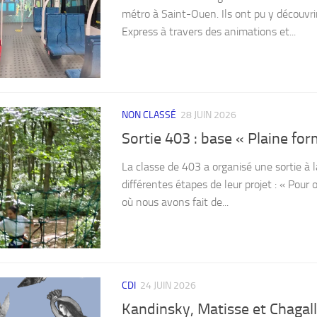
métro à Saint-Ouen. Ils ont pu y découvrir 
Express à travers des animations et...
NON CLASSÉ
28 JUIN 2026
Sortie 403 : base « Plaine fo
La classe de 403 a organisé une sortie à l
différentes étapes de leur projet : « Pour 
où nous avons fait de...
CDI
24 JUIN 2026
Kandinsky, Matisse et Chagall 