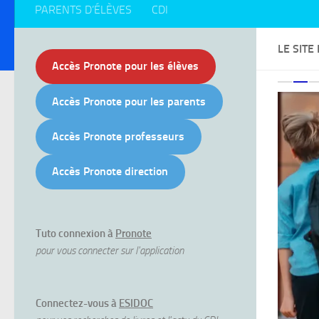
PARENTS D’ÉLÈVES
CDI
LE SITE
Accès Pronote pour les élèves
Accès Pronote pour les parents
Accès Pronote professeurs
Accès Pronote direction
Tuto connexion à
Pronote
pour vous connecter sur l'application
Connectez-vous à
ESIDOC