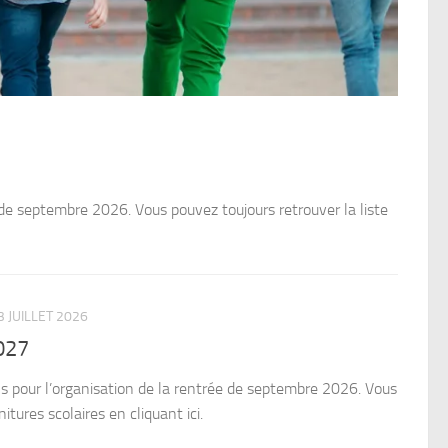
NON CL
La 
Cher.e.
 de septembre 2026. Vous pouvez toujours retrouver la liste
L’appel
3 JUILLET 2026
027
s pour l’organisation de la rentrée de septembre 2026. Vous
itures scolaires en cliquant ici.