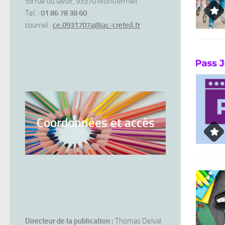
59 rue du lavoir, 93370 Montfermeil
Tel. :
01 86 78 38 60
courriel :
ce.0931707a@ac-creteil.fr
Coordonnées et accès
Directeur de la publication :
Thomas Delval