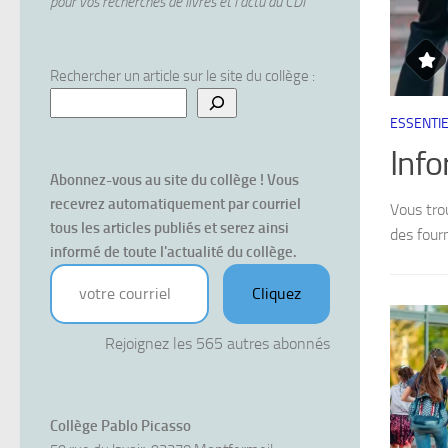
pour vos recherches de livres et l'actu du CDI
Rechercher un article sur le site du collège :
ESSENTI
Inf
Abonnez-vous au site du collège ! Vous 
recevrez automatiquement par courriel 
dernière semaine d’août selon ce planning :
Vous tro
tous les articles publiés et serez ainsi 
des fourn
informé de toute l'actualité du collège.
votre courriel
Cliquez
Rejoignez les 565 autres abonnés
Collège Pablo Picasso