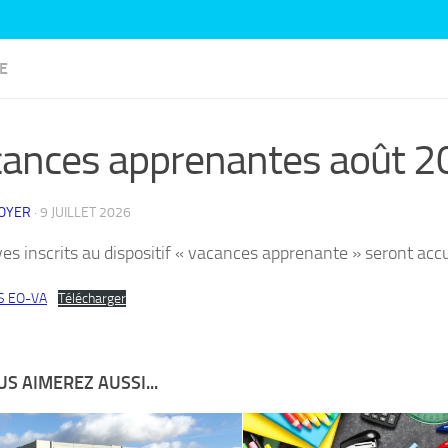
E
ances apprenantes août 
ROYER
·
9 JUILLET 2026
ves inscrits au dispositif « vacances apprenante » seront accu
S EO-VA
Télécharger
S AIMEREZ AUSSI...