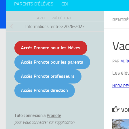
PARENTS D’ÉLÈVES
CDI
ARTICLE PRÉCÉDENT
RENTRÉ
Informations rentrée 2026-2027
Vac
Accès Pronote pour les élèves
PAR
M. 
Accès Pronote pour les parents
Les élè
Accès Pronote professeurs
HORAIRE
Accès Pronote direction
VOU
Tuto connexion à
Pronote
pour vous connecter sur l'application