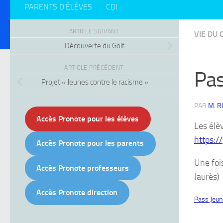
PARENTS D’ÉLÈVES
CDI
ARTICLE SUIVANT
VIE DU 
Découverte du Golf
ARTICLE PRÉCÉDENT
Pas
Projet « Jeunes contre le racisme »
PAR
M. 
Accès Pronote pour les élèves
Les élè
https:/
Accès Pronote pour les parents
Une foi
Accès Pronote professeurs
Jaurès)
Accès Pronote direction
Pass Jeun