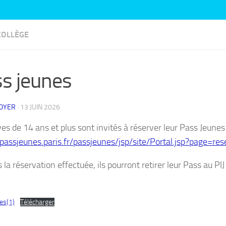
COLLÈGE
s jeunes
ROYER
·
13 JUIN 2026
ves de 14 ans et plus sont invités à réserver leur Pass Jeunes
/passjeunes.paris.fr/passjeunes/jsp/site/Portal.jsp?page=re
s la réservation effectuée, ils pourront retirer leur Pass au
es(1)
Télécharger