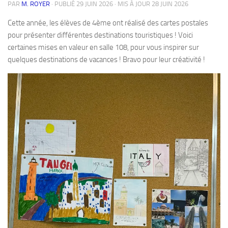
PAR
M. ROYER
· PUBLIÉ
29 JUIN 2026
· MIS À JOUR
28 JUIN 2026
Cette année, les élèves de 4ème ont réalisé des cartes postales
pour présenter différentes destinations touristiques ! Voici
certaines mises en valeur en salle 108, pour vous inspirer sur
quelques destinations de vacances ! Bravo pour leur créativité !