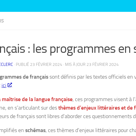
IS
nçais : les programmes en
ECLERC
· PUBLIÉ
23 FÉVRIER 2024
· MIS À JOUR
23 FÉVRIER 2024
grammes de français
sont définis par les textes officiels en
t
ici
.
a maîtrise de la langue française
, ces programmes visent à l’a
, en s’articulant sur des
thèmes d’enjeux littéraires et d
urs de français sont libres d’aborder ces questionnements dan
implifiés en
schémas
, ces thèmes d’enjeux littéraires pour c