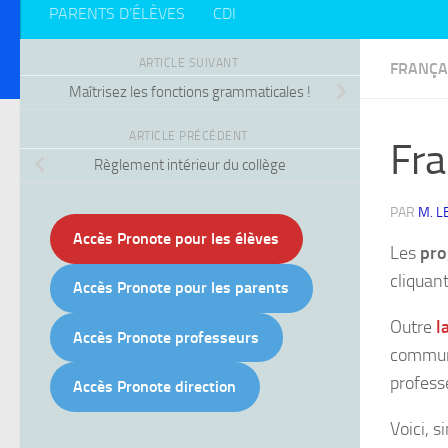
PARENTS D’ÉLÈVES
CDI
ARTICLE SUIVANT
FRANÇA
Maîtrisez les fonctions grammaticales !
ARTICLE PRÉCÉDENT
Fra
Règlement intérieur du collège
PAR
M. L
Accès Pronote pour les élèves
Les
pro
cliquan
Accès Pronote pour les parents
Outre
l
Accès Pronote professeurs
commune
professe
Accès Pronote direction
Voici, s