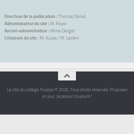
Directeur de la publication :
Thomas Delval
Administrateur du site :
M. Royer
Ancien administrateur :
Mme Clerget
Créateurs du site :
M. Auzas / M. Leclerc
Le site du collège Picasso © 2026. Tous droits réservés. Picassien
un jour, picassien toujours !