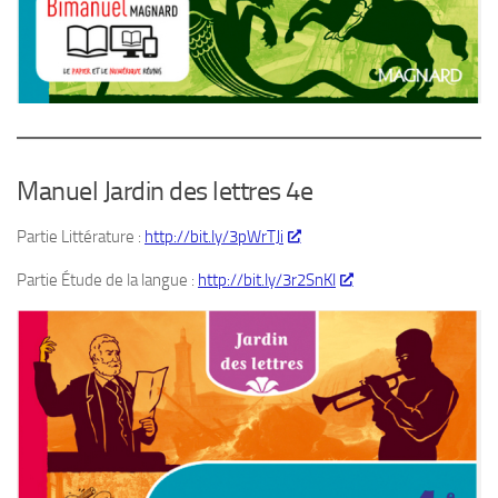
Manuel Jardin des lettres 4e
Partie Littérature :
http://bit.ly/3pWrTJi
Partie Étude de la langue :
http://bit.ly/3r2SnKl