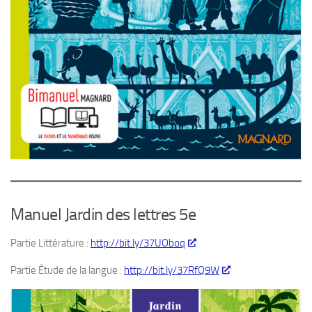
Manuel Jardin des lettres 5e
Partie Littérature :
http://bit.ly/37UOboq
Partie Étude de la langue :
http://bit.ly/37RfQ9W