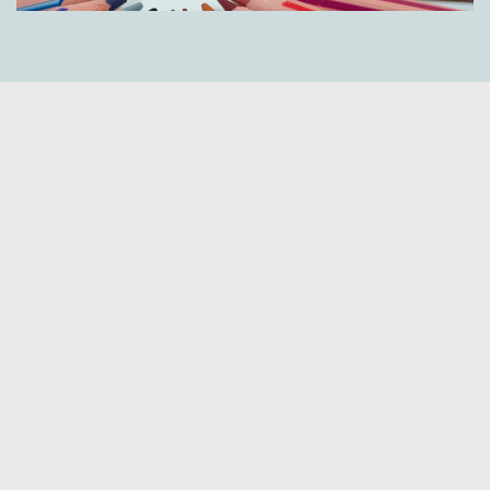
Directeur de la publication :
Thomas Delval
Administrateur du site :
M. Royer
Ancien administrateur :
Mme Clerget
Créateurs du site :
M. Auzas / M. Leclerc
Le site du collège Picasso © 2026. Tous droits réservés. Picassien
un jour, picassien toujours !