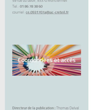
59 rue du lavoir, 93370 Montfermeil
Tel. :
01 86 78 38 60
courriel :
ce.0931707a@ac-creteil.fr
Coordonnées et accès
Directeur de la publication :
Thomas Delval