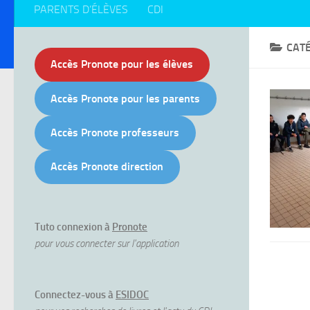
PARENTS D’ÉLÈVES
CDI
CATÉ
Accès Pronote pour les élèves
Accès Pronote pour les parents
Accès Pronote professeurs
Accès Pronote direction
Tuto connexion à
Pronote
pour vous connecter sur l'application
Connectez-vous à
ESIDOC