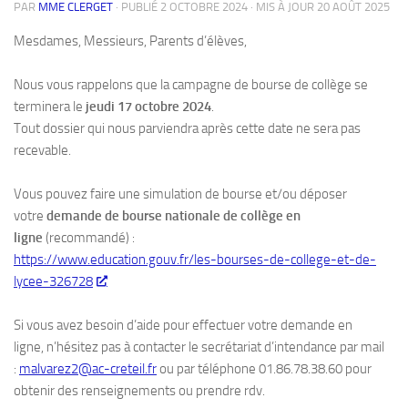
PAR
MME CLERGET
· PUBLIÉ
2 OCTOBRE 2024
· MIS À JOUR
20 AOÛT 2025
Mesdames, Messieurs, Parents d’élèves,
Nous vous rappelons que la campagne de bourse de collège se
terminera le
jeudi 17 octobre 2024
.
Tout dossier qui nous parviendra après cette date ne sera pas
recevable.
Vous pouvez faire une simulation de bourse et/ou déposer
votre
demande de bourse nationale de collège en
ligne
(recommandé) :
https://www.education.gouv.fr/les-bourses-de-college-et-de-
lycee-326728
Si vous avez besoin d’aide pour effectuer votre demande en
ligne, n’hésitez pas à contacter le secrétariat d’intendance par mail
:
malvarez2@ac-creteil.fr
ou par téléphone 01.86.78.38.60 pour
obtenir des renseignements ou prendre rdv.