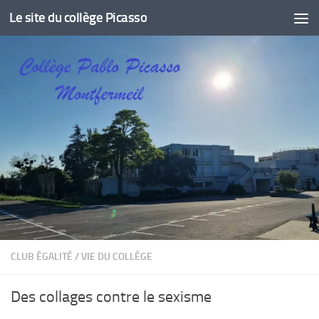
Le site du collège Picasso
Skip to content
CLUB ÉGALITÉ
/
VIE DU COLLÈGE
Des collages contre le sexisme