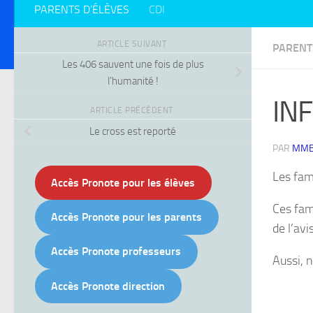
PARENTS D’ÉLÈVES
CDI
ARTICLE SUIVANT
PARENT
Les 406 sauvent une fois de plus
l’humanité !
IN
ARTICLE PRÉCÉDENT
Le cross est reporté
PAR
MME
Les fam
Accès Pronote pour les élèves
Ces fam
Accès Pronote pour les parents
de l’avi
Accès Pronote professeurs
Aussi, 
Accès Pronote direction