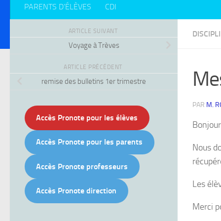
PARENTS D’ÉLÈVES
CDI
ARTICLE SUIVANT
DISCIPL
Voyage à Trèves
ARTICLE PRÉCÉDENT
Mes
remise des bulletins 1er trimestre
PAR
M. 
Accès Pronote pour les élèves
Bonjour
Accès Pronote pour les parents
Nous do
récupér
Accès Pronote professeurs
Les élè
Accès Pronote direction
Merci p