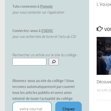
L’équip
Tuto connexion à
Pronote
pour vous connecter sur l'application
VOU
Connectez-vous à
ESIDOC
pour vos recherches de livres et l'actu du CDI
Rechercher un article sur le site du collège :
Abonnez-vous au site du collège ! Vous 
Découver
recevrez automatiquement par courriel 
30 JUIN 
tous les articles publiés et serez ainsi 
informé de toute l'actualité du collège.
votre courriel
Cliquez