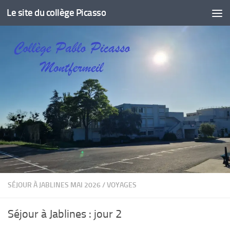
Le site du collège Picasso
Skip to content
SÉJOUR À JABLINES MAI 2026
/
VOYAGES
Séjour à Jablines : jour 2