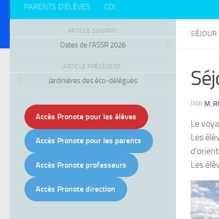
PARENTS D’ÉLÈVES
CDI
ARTICLE SUIVANT
SÉJOUR 
Dates de l’ASSR 2026
ARTICLE PRÉCÉDENT
Séj
Jardinières des éco-délégués
PAR
M. 
Accès Pronote pour les élèves
Le voyag
Les élèv
Accès Pronote pour les parents
d’orien
Les élè
Accès Pronote professeurs
Accès Pronote direction