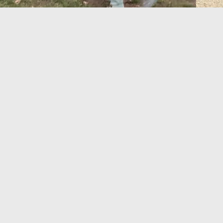
S AIMEREZ AUSSI...
en Normandie : jour 2
Séjour à Chamrousse : jour 