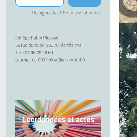
Rejoignez les 565 autres abonnés
Collège Pablo Picasso
59 rue du lavoir, 93370 Montfermeil
Tel. :
01 86 78 38 60
courriel :
ce.0931707a@ac-creteil.fr
Coordonnées et accès