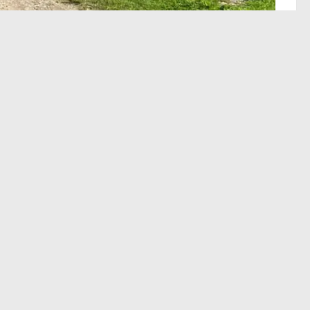
2
Voyage à Chamrousse : arrivée