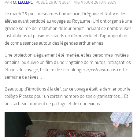
PAR
M. LECLERC
· PUBLIÉ
26 JUIN 2024
· MIS À JOUR
26 JUIN 2024
Le mardi 25 juin, mesdames Comushian, Grégoire et Rotty et les
élèves ayant participé au voyage au Royaume-Uni ont organisé une
grande soirée de restitution de leur projet, incluant de nombreuses
installations et plusieurs stands de découverte et d’appropriation
de connaissances autour des légendes arthuriennes.
Une projection a également été menée, et les personnes invitées
ont ainsi pu suivre un film d’une vingtaine de minutes, retraçant les
étapes du voyage, histoire de se replonger
a posteriori
dans cette
semaine de rêves…
Beaucoup d’émotions à la clef, car ce voyage était le dernier pour le
collège Picasso pour un certain nombre de ses organisatrices… Et
un vrai beau moment de partage et de connexions.