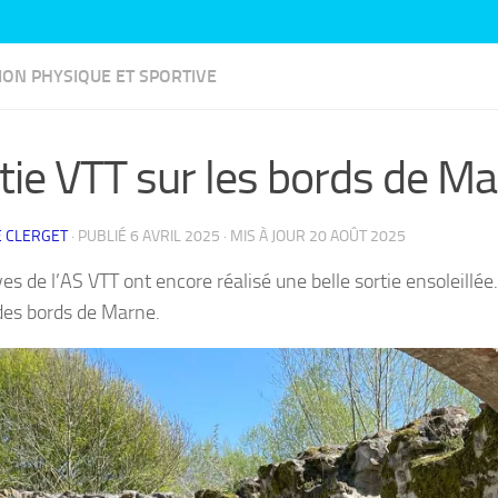
ION PHYSIQUE ET SPORTIVE
tie VTT sur les bords de M
 CLERGET
· PUBLIÉ
6 AVRIL 2025
· MIS À JOUR
20 AOÛT 2025
ves de l’AS VTT ont encore réalisé une belle sortie ensoleillé
des bords de Marne.