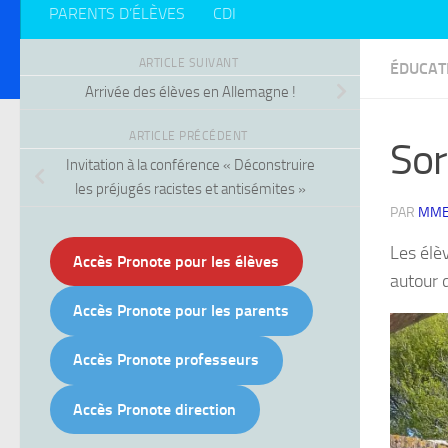
PARENTS D’ÉLÈVES
CDI
ARTICLE SUIVANT
ÉDUCAT
Arrivée des élèves en Allemagne !
ARTICLE PRÉCÉDENT
Sor
Invitation à la conférence « Déconstruire
les préjugés racistes et antisémites »
PAR
MME
Les élè
Accès Pronote pour les élèves
autour 
Accès Pronote pour les parents
Accès Pronote professeurs
Accès Pronote direction