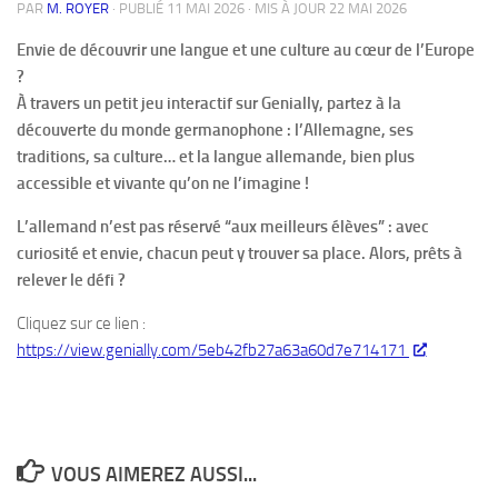
PAR
M. ROYER
· PUBLIÉ
11 MAI 2026
· MIS À JOUR
22 MAI 2026
Envie de découvrir une langue et une culture au cœur de l’Europe
?
À travers un petit jeu interactif sur Genially, partez à la
découverte du monde germanophone : l’Allemagne, ses
traditions, sa culture… et la langue allemande, bien plus
accessible et vivante qu’on ne l’imagine !
L’allemand n’est pas réservé “aux meilleurs élèves” : avec
curiosité et envie, chacun peut y trouver sa place. Alors, prêts à
relever le défi ?
Cliquez sur ce lien :
https://view.genially.com/5eb42fb27a63a60d7e714171
VOUS AIMEREZ AUSSI...