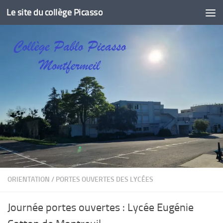
Le site du collège Picasso
Skip to content
ORIENTATION
/
PORTES OUVERTES DES LYCÉES
Journée portes ouvertes : Lycée Eugénie