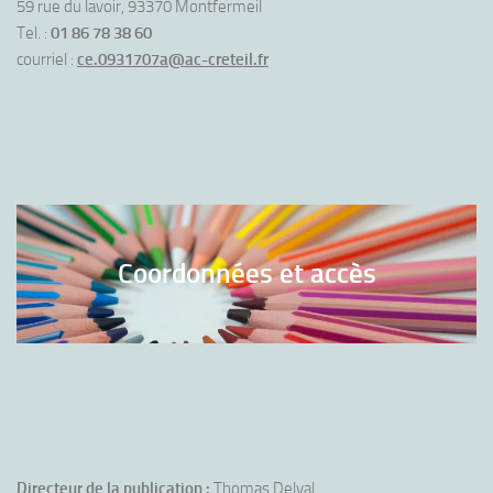
59 rue du lavoir, 93370 Montfermeil
Tel. :
01 86 78 38 60
courriel :
ce.0931707a@ac-creteil.fr
Coordonnées et accès
Directeur de la publication :
Thomas Delval