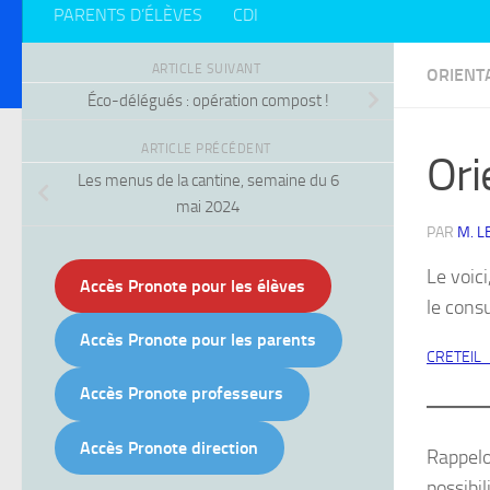
PARENTS D’ÉLÈVES
CDI
ARTICLE SUIVANT
ORIENT
Éco-délégués : opération compost !
ARTICLE PRÉCÉDENT
Ori
Les menus de la cantine, semaine du 6
mai 2024
PAR
M. L
Le voici
Accès Pronote pour les élèves
le consu
Accès Pronote pour les parents
CRETEIL
Accès Pronote professeurs
Accès Pronote direction
Rappelo
possibil