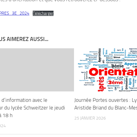
PRES_3E_2024
Télécharger
S AIMEREZ AUSSI...
 d’information avec le
Journée Portes ouvertes : L
r du lycée Schweitzer le jeudi
Aristide Briand du Blanc-Me
à 18 h
25 JANVIER 2026
024