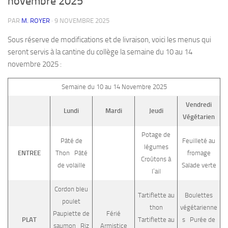
novembre 2025
PAR
M. ROYER
·
9 NOVEMBRE 2025
Sous réserve de modifications et de livraison, voici les menus qui
seront servis à la cantine du collège la semaine du 10 au 14
novembre 2025 :
Semaine du 10 au 14 Novembre 2025
Vendredi
Lundi
Mardi
Jeudi
Végétarien
Potage de
Pâté de
Feuilleté au
légumes
ENTREE
Thon Pâté
fromage
Croûtons à
de volaille
Salade verte
l’ail
Cordon bleu
Tartiflette au
Boulettes
poulet
thon
végétarienne
Paupiette de
Férié
PLAT
Tartiflette au
s Purée de
saumon Riz
Armistice