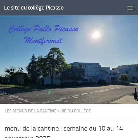
Le site du collège Picasso
Skip to content
LES MENUS DE LA CANTINE
/
VIE DU COLLÈGE
menu de la cantine : semaine du 10 au 14