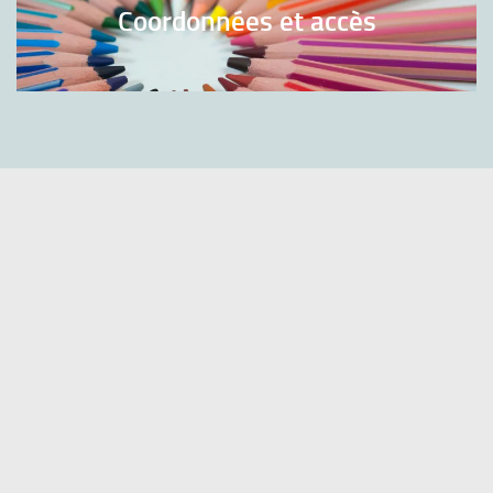
Coordonnées et accès
Directeur de la publication :
Thomas Delval
Administrateur du site :
M. Royer
Ancien administrateur :
Mme Clerget
Créateurs du site :
M. Auzas / M. Leclerc