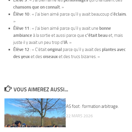
Élève 9
: « J’ai bien aimé les
personnages
qui chantaient des
chansons que on connaît
. »
Élève 10
: « J’ai bien aimé parce qu’il y avait beaucoup d’
éclairs
.
»
Élève 11
: « J’ai bien aimé parce qu’il y avait une
bonne
ambiance
à la sortie et aussi parce que
c’était beau
et, mais
juste il y avait un peu trop d’
IA
. »
Élève 12
: « C’était
original
parce qu’il y avait des
plantes avec
des yeux
et des
oiseaux
et des trucs bizarres. »
VOUS AIMEREZ AUSSI...
AS foot : formation arbitrage.
22 MARS 2026