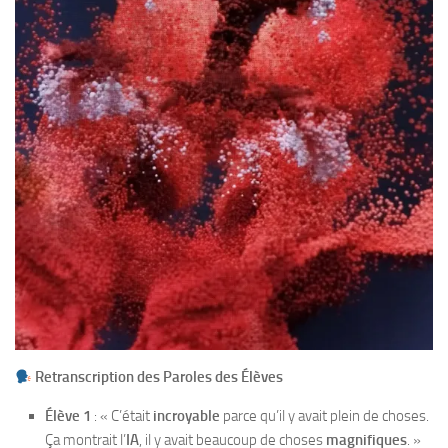
Retranscription des Paroles des Élèves
Élève 1
: « C’était
incroyable
parce qu’il y avait plein de choses.
Ça montrait l’
IA
, il y avait beaucoup de choses
magnifiques
. »