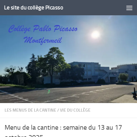
Le site du collège Picasso
Skip to content
LES MENUS DE LA CANTINE
/
VIE DU COLLÈGE
Menu de la cantine : semaine du 13 au 17