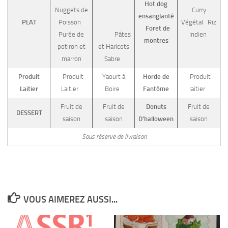
Hot dog
Nuggets de
Curry
ensanglanté
PLAT
Poisson
Végétal Riz
Foret de
Purée de
Pâtes
Indien
montres
potiron et
et Haricots
marron
Sabre
Produit
Produit
Yaourt à
Horde de
Produit
Laitier
Laitier
Boire
Fantôme
laitier
Fruit de
Fruit de
Donuts
Fruit de
DESSERT
saison
saison
D’halloween
saison
Sous réserve de livraison
VOUS AIMEREZ AUSSI...