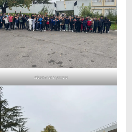
e
e
départ 4
et 3
garçons