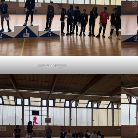
e
podium 3
garçons