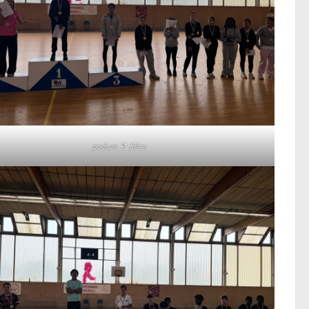
e
podium 3
filles