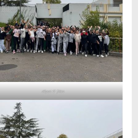
e
départ 5
filles