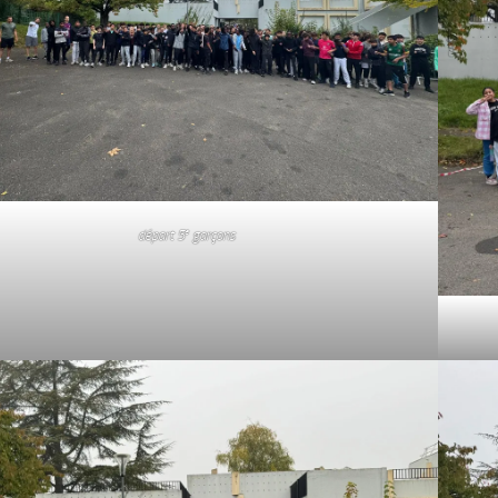
e
départ 5
garçons