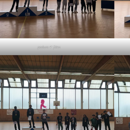
e
podium 4
filles