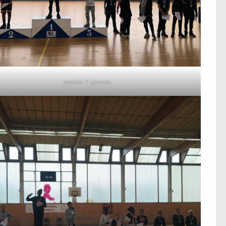
e
podium 4
garçons