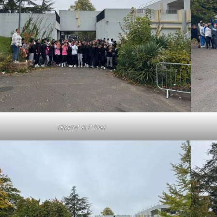
e
e
départ 4
et 3
filles