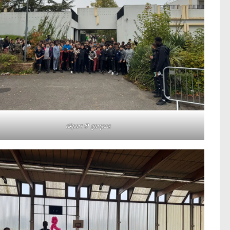
e
départ 6
garçons