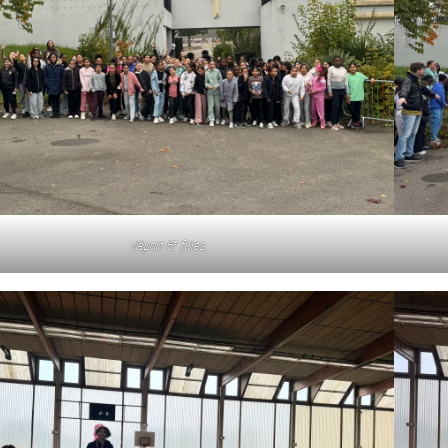
e
départ 6
filles