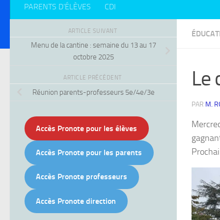
PARENTS D’ÉLÈVES
CDI
ARTICLE SUIVANT
ÉDUCAT
Menu de la cantine : semaine du 13 au 17
octobre 2025
Le 
ARTICLE PRÉCÉDENT
Réunion parents-professeurs 5e/4e/3e
PAR
M. 
Mercredi
Accès Pronote pour les élèves
gagnant
Prochain
Accès Pronote pour les parents
Accès Pronote professeurs
Accès Pronote direction