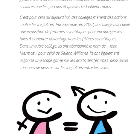
scolaires que les garçons et qu’elles redoublent moins.
C’est pour cela qu’aujourd’hui, des collèges mènent des actions
contre les inégalités. Par exemple, en 2022, un collège a accueilli
une exposition de femmes scientifiques pour encourager les
filles à s’orienter davantage vers les filières scientifiques.
Dans un autre collège, ils ont abandonné le nom de « Jean
Mermoz » pour celui de Selena Williams. Ils ont également
organisé un escape game sur les droits des femmes, ainsi qu’un
concours de dessins sur les inégalités entre les sexes.